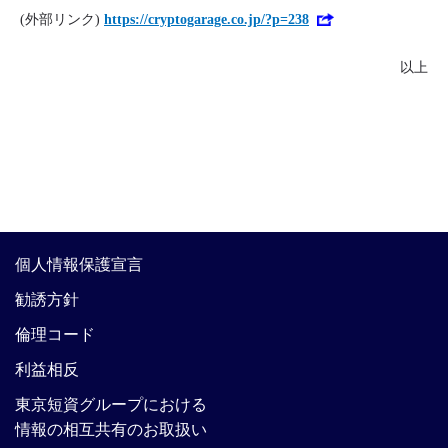
(外部リンク)
https://cryptogarage.co.jp/?p=238
以上
個人情報保護宣言
勧誘方針
倫理コード
利益相反
東京短資グループにおける
情報の相互共有のお取扱い