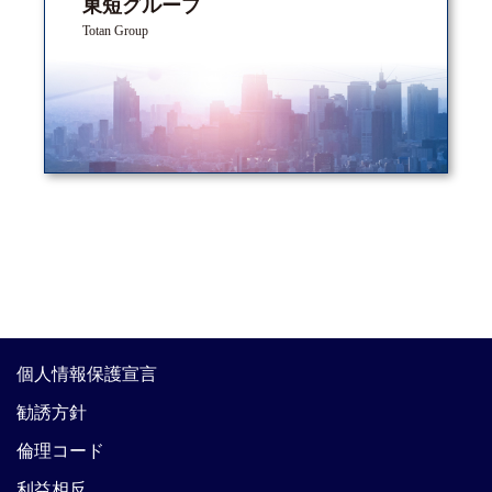
東短グループ
Totan Group
個人情報保護宣言
勧誘方針
倫理コード
利益相反