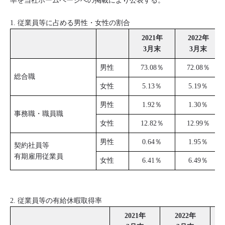
率を当社ホームページへの掲載により公表する。
1. 従業員等に占める男性・女性の割合
2021年
2022年
3月末
3月末
男性
73.08％
72.08％
総合職
女性
5.13％
5.19％
男性
1.92％
1.30％
事務職・職員職
女性
12.82％
12.99％
男性
0.64％
1.95％
契約社員等
有期雇用従業員
女性
6.41％
6.49％
2. 従業員等の有給休暇取得率
2021年
2022年