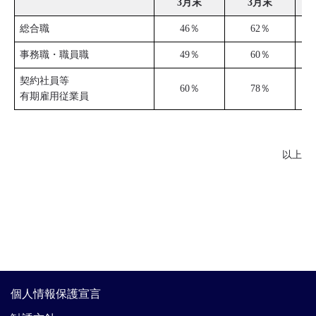
3月末
3月末
総合職
46％
62％
事務職・職員職
49％
60％
契約社員等
60％
78％
有期雇用従業員
以上
個人情報保護宣言