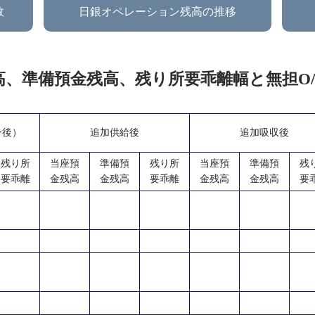
数
日銀オペレーション残高の推移
金残高、準備預金残高、残り所要乖離幅と無担
ー後）
追加供給後
追加吸収後
残り所
当座預
準備預
残り所
当座預
準備預
残
要乖離
金残高
金残高
要乖離
金残高
金残高
要