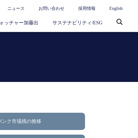
ニュース
お問い合わせ
採用情報
English
ォッチャー加藤出
サステナビリティ/ESG
サ
イ
ト
内
検
索
バンク市場残の推移