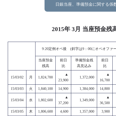
日銀当座、準備預金に関する係
2015年 3月 当座預
9:20定例オペ後 (斜字は9：00にオペオファ
当座預金
前日
準備預金残
前日
残高
比
高見込み
比
▲
▲
15/03/02
月
1,824,700
1,372,000
23,900
16,700
15/03/03
火
1,840,100
14,900
1,384,000
14,800
▲
▲
15/03/04
水
1,802,600
1,349,000
37,200
36,500
15/03/05
木
1,806,600
4,600
1,357,000
3,900