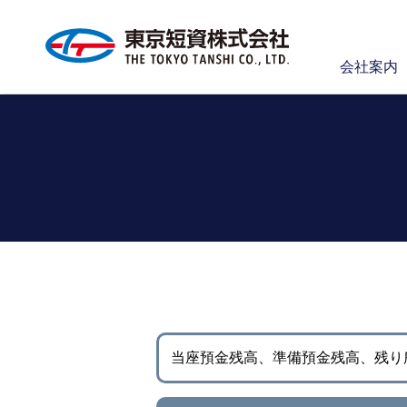
会社案内
当座預金残高、準備預金残高、
残り