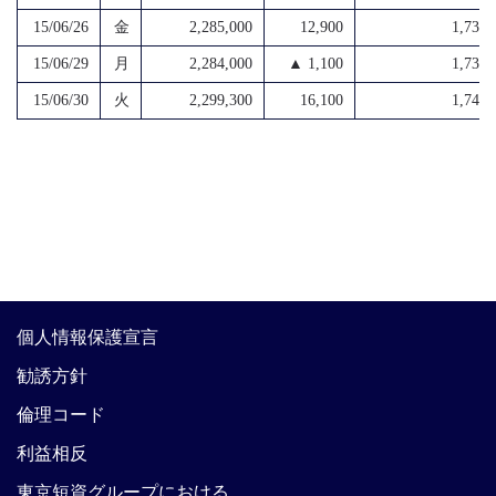
15/06/26
金
2,285,000
12,900
1,734,
15/06/29
月
2,284,000
▲ 1,100
1,730,
15/06/30
火
2,299,300
16,100
1,749,
個人情報保護宣言
勧誘方針
倫理コード
利益相反
東京短資グループにおける