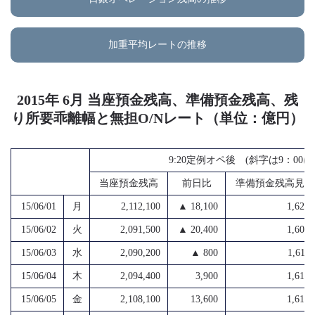
加重平均レートの推移
2015年 6月 当座預金残高、準備預金残高、残
り所要乖離幅と無担O/Nレート（単位：億円）
9:20定例オペ後 (斜字は9：0
当座預金残高
前日比
準備預金残高見込
15/06/01
月
2,112,100
▲ 18,100
1,623,
15/06/02
火
2,091,500
▲ 20,400
1,609,
15/06/03
水
2,090,200
▲ 800
1,611,
15/06/04
木
2,094,400
3,900
1,612,
15/06/05
金
2,108,100
13,600
1,619,