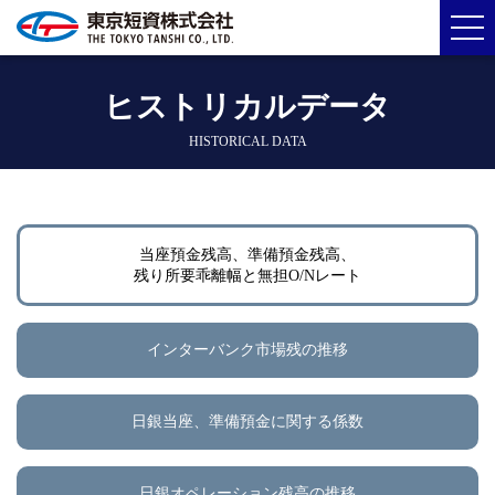
ヒストリカルデータ
HISTORICAL DATA
当座預金残高、準備預金残高、
残り所要乖離幅と無担O/Nレート
インターバンク市場残の推移
日銀当座、準備預金に関する係数
日銀オペレーション残高の推移