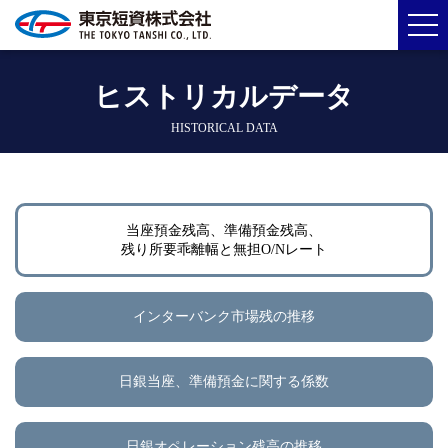
ヒストリカルデータ
HISTORICAL DATA
当座預金残高、準備預金残高、
残り所要乖離幅と無担O/Nレート
インターバンク市場残の推移
日銀当座、準備預金に関する係数
日銀オペレーション残高の推移