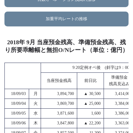
加重平均レートの推移
2018年 9月 当座預金残高、準備預金残高、残
り所要乖離幅と無担O/Nレート（単位：億円）
9:20定例オペ後 (斜字は9：0
準備預金
当座預金残高
前日比
残高見込み
18/09/03
月
3,894,700
▲ 30,500
3,414,000
18/09/04
火
3,869,700
▲ 25,000
3,384,000
18/09/05
水
3,871,600
1,600
3,386,000
18/09/06
木
3,847,800
▲ 22,200
3,363,000
18/09/07
金
3,857,500
11,200
3,374,000