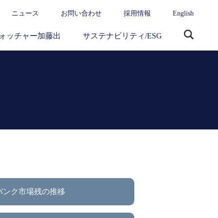
ニュース
お問い合わせ
採用情報
English
ォッチャー加藤出
サステナビリティ/ESG
サ
イ
ト
内
検
索
バンク市場残の推移