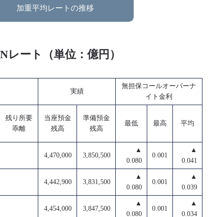
加重平均レートの推移
O/Nレート（単位：億円）
無担保コールオーバーナ
実績
イト金利
残り所要
当座預金
準備預金
最低
最高
平均
乖離
残高
残高
▲
▲
4,470,000
3,850,500
0.001
0.080
0.041
▲
▲
4,442,900
3,831,500
0.001
0.080
0.039
▲
▲
4,454,000
3,847,500
0.001
0.080
0.034