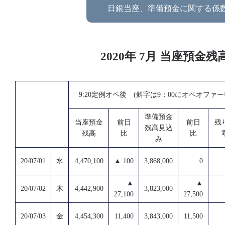
日銀当座、準備預金に関する係
2020年 7月 当座預
9:20定例オペ後 (斜字は9：00にオペオファ
準備預金
当座預金
前日
前日
残
残高見込
残高
比
比
み
20/07/01
水
4,470,100
▲ 100
3,868,000
0
▲
▲
20/07/02
木
4,442,900
3,823,000
27,100
27,500
20/07/03
金
4,454,300
11,400
3,843,000
11,500