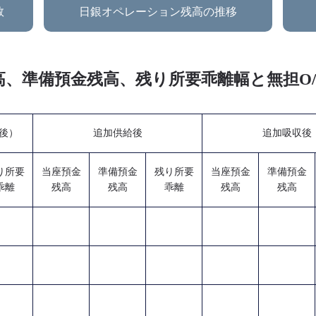
数
日銀オペレーション残高の推移
金残高、準備預金残高、残り所要乖離幅と無担
ー後）
追加供給後
追加吸収後
り所要
当座預金
準備預金
残り所要
当座預金
準備預金
乖離
残高
残高
乖離
残高
残高