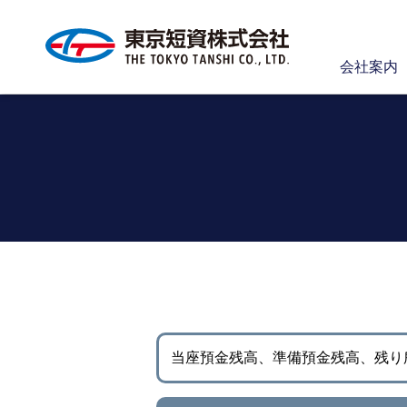
会社案内
当座預金残高、準備預金残高、
残り