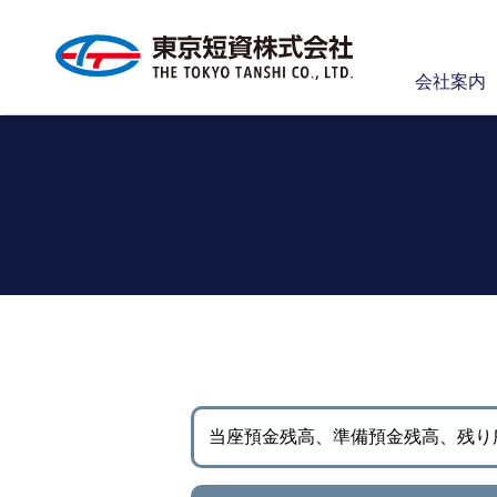
会社案内
当座預金残高、準備預金残高、
残り