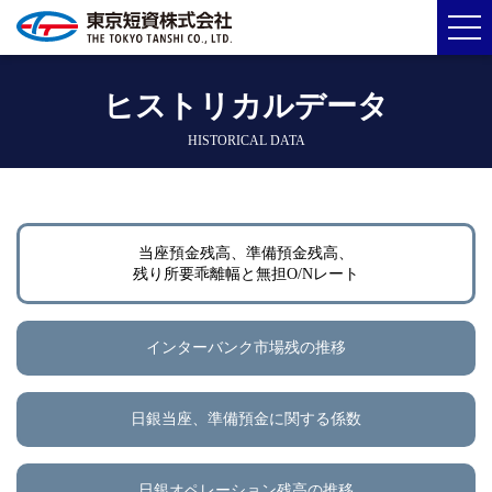
ヒストリカルデータ
HISTORICAL DATA
当座預金残高、準備預金残高、
残り所要乖離幅と無担O/Nレート
インターバンク市場残の推移
日銀当座、準備預金に関する係数
日銀オペレーション残高の推移