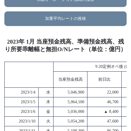
加重平均レートの推移
2023年 1月 当座預金残高、準備預金残高、残
り所要乖離幅と無担O/Nレート（単位：億円）
9:20定例オペ後 (
当座預金残高
前日比
2023/1/4
水
5,046,900
22,000
2023/1/5
木
5,064,100
46,700
2023/1/6
金
5,036,000
▲ 8,400
2023/1/10
火
5,054,200
47,600
2023/1/11
水
5,108,300
86,700