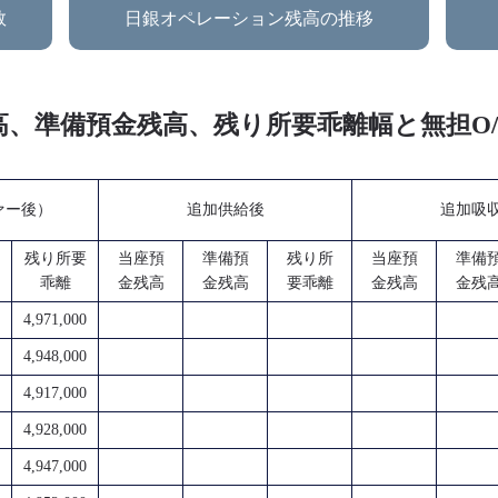
数
日銀オペレーション残高の推移
金残高、準備預金残高、残り所要乖離幅と無担
ファー後）
追加供給後
追加吸
残り所要
当座預
準備預
残り所
当座預
準備
乖離
金残高
金残高
要乖離
金残高
金残
4,971,000
4,948,000
4,917,000
4,928,000
4,947,000