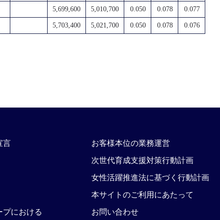
5,699,600
5,010,700
0.050
0.078
0.077
5,703,400
5,021,700
0.050
0.078
0.076
宣言
お客様本位の業務運営
次世代育成支援対策行動計画
女性活躍推進法に基づく行動計画
本サイトのご利用にあたって
ープにおける
お問い合わせ