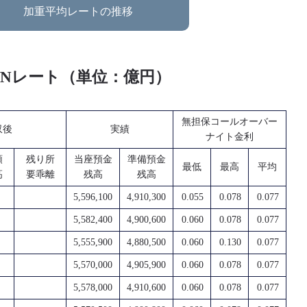
加重平均レートの推移
O/Nレート（単位：億円）
無担保コールオーバー
収後
実績
ナイト金利
預
残り所
当座預金
準備預金
最低
最高
平均
高
要乖離
残高
残高
5,596,100
4,910,300
0.055
0.078
0.077
5,582,400
4,900,600
0.060
0.078
0.077
5,555,900
4,880,500
0.060
0.130
0.077
5,570,000
4,905,900
0.060
0.078
0.077
5,578,000
4,910,600
0.060
0.078
0.077