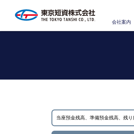
会社案内
当座預金残高、準備預金残高、
残り