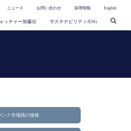
ニュース
お問い合わせ
採用情報
English
ォッチャー加藤出
サステナビリティ/ESG
サ
イ
ト
内
検
索
バンク市場残の推移