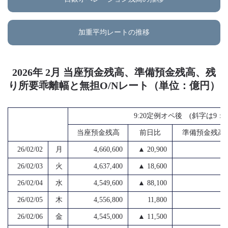
加重平均レートの推移
2026年 2月 当座預金残高、準備預金残高、残
り所要乖離幅と無担O/Nレート（単位：億円）
9:20定例オペ後 (斜字は9
当座預金残高
前日比
準備預金残高
26/02/02
月
4,660,600
▲ 20,900
4
26/02/03
火
4,637,400
▲ 18,600
4
26/02/04
水
4,549,600
▲ 88,100
4
26/02/05
木
4,556,800
11,800
4
26/02/06
金
4,545,000
▲ 11,500
4