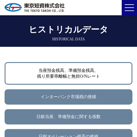
ヒストリカルデータ
HISTORICAL DATA
当座預金残高、準備預金残高、
残り所要乖離幅と無担O/Nレート
インターバンク市場残の推移
日銀当座、準備預金に関する係数
日銀オペレーション残高の推移