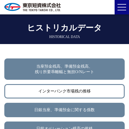
ヒストリカルデータ
HISTORICAL DATA
当座預金残高、準備預金残高、
残り所要乖離幅と無担O/Nレート
インターバンク市場残の推移
日銀当座、準備預金に関する係数
日銀オペレーション残高の推移