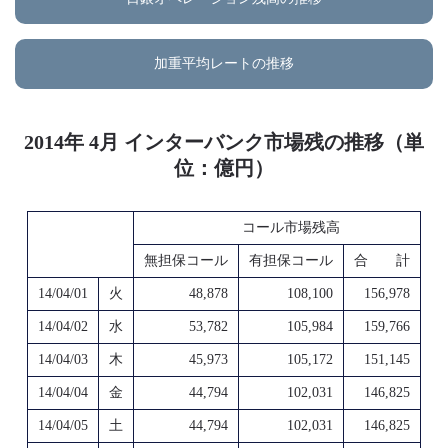
加重平均レートの推移
2014年 4月 インターバンク市場残の推移（単
位：億円）
コール市場残高
無担保コール
有担保コール
合 計
14/04/01
火
48,878
108,100
156,978
14/04/02
水
53,782
105,984
159,766
14/04/03
木
45,973
105,172
151,145
14/04/04
金
44,794
102,031
146,825
14/04/05
土
44,794
102,031
146,825