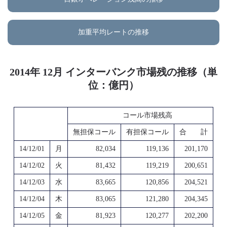
加重平均レートの推移
2014年 12月 インターバンク市場残の推移（単
位：億円）
コール市場残高
無担保コール
有担保コール
合 計
14/12/01
月
82,034
119,136
201,170
14/12/02
火
81,432
119,219
200,651
14/12/03
水
83,665
120,856
204,521
14/12/04
木
83,065
121,280
204,345
14/12/05
金
81,923
120,277
202,200