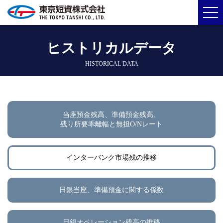
ヒストリカルデータ
HISTORICAL DATA
当座預金残高、準備預金残高、
残り所要乖離幅と無担O/Nレート
インターバンク市場残の推移
日銀当座、準備預金に関する係数
日銀オペレーション残高の推移