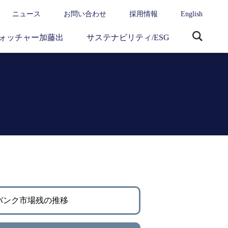
ニュース
お問い合わせ
採用情報
English
ォッチャー加藤出
サステナビリティ/ESG
サ
イ
ト
内
検
索
バンク市場残の推移