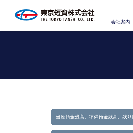
会社案内
当座預金残高、準備預金残高、
残り