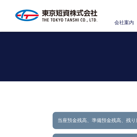
会社案内
当座預金残高、準備預金残高、
残り