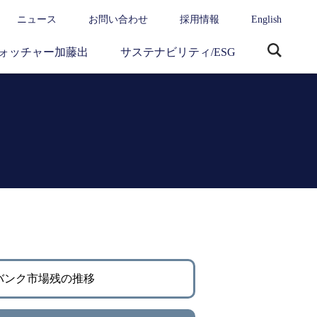
ニュース
お問い合わせ
採用情報
English
ォッチャー加藤出
サステナビリティ/ESG
サ
イ
ト
内
検
索
バンク市場残の推移