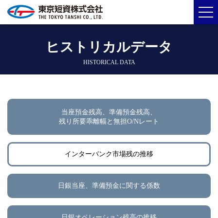
ヒストリカルデータ
HISTORICAL DATA
当座預金残高、準備預金残高、
残り所要乖離幅と無担O/Nレート
インターバンク市場残の推移
日銀当座、準備預金に関する係数
日銀オペレーション残高の推移