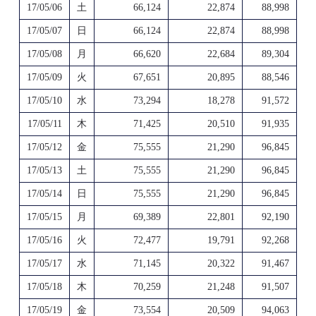
17/05/06
土
66,124
22,874
88,998
17/05/07
日
66,124
22,874
88,998
17/05/08
月
66,620
22,684
89,304
17/05/09
火
67,651
20,895
88,546
17/05/10
水
73,294
18,278
91,572
17/05/11
木
71,425
20,510
91,935
17/05/12
金
75,555
21,290
96,845
17/05/13
土
75,555
21,290
96,845
17/05/14
日
75,555
21,290
96,845
17/05/15
月
69,389
22,801
92,190
17/05/16
火
72,477
19,791
92,268
17/05/17
水
71,145
20,322
91,467
17/05/18
木
70,259
21,248
91,507
17/05/19
金
73,554
20,509
94,063