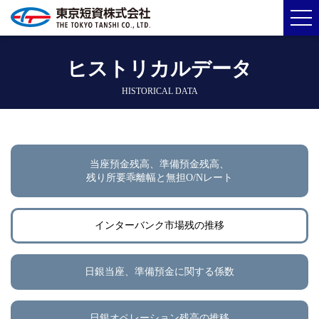
ヒストリカルデータ
HISTORICAL DATA
当座預金残高、準備預金残高、
残り所要乖離幅と無担O/Nレート
インターバンク市場残の推移
日銀当座、準備預金に関する係数
日銀オペレーション残高の推移