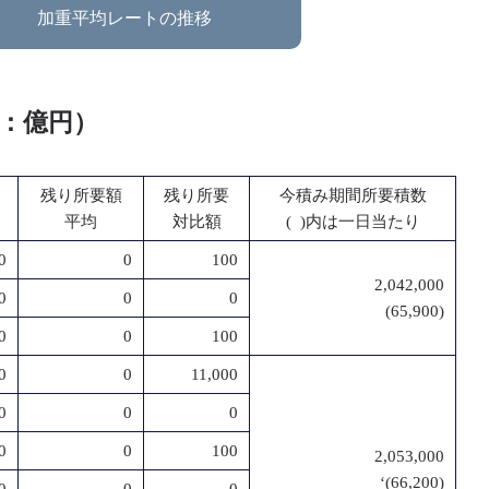
加重平均レートの推移
位：億円）
残り所要額
残り所要
今積み期間所要積数
平均
対比額
( )内は一日当たり
0
0
100
2,042,000
0
0
0
(65,900)
0
0
100
0
0
11,000
0
0
0
0
0
100
2,053,000
‘(66,200)