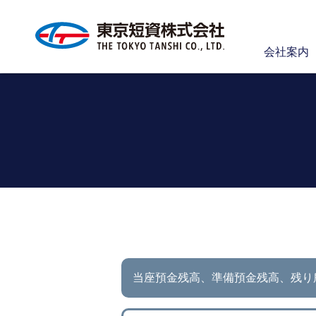
会社案内
当座預金残高、準備預金残高、
残り