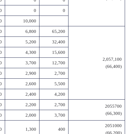
0
0
0
0
0
0
0
10,000
0
6,800
65,200
0
5,200
32,400
0
4,300
15,600
2,057,100
0
3,700
12,700
(66,400)
0
2,900
2,700
0
2,600
5,500
0
2,400
4,200
0
2,200
2,700
2055700
(66,300)
0
2,000
3,700
2051000
0
1,300
400
(66,200)