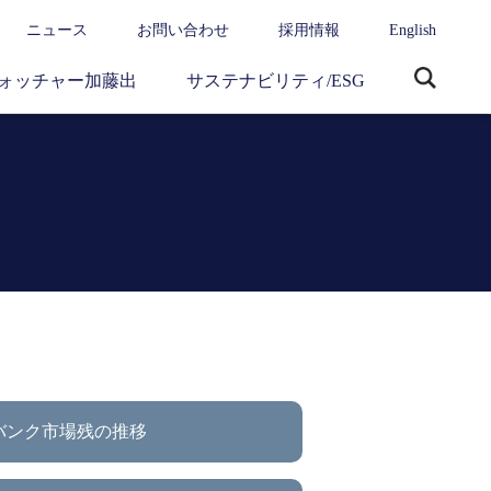
ニュース
お問い合わせ
採用情報
English
ォッチャー加藤出
サステナビリティ/ESG
サ
イ
ト
内
検
索
バンク市場残の推移