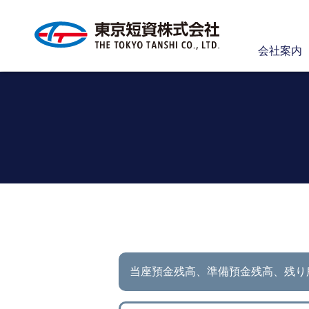
会社案内
当座預金残高、準備預金残高、
残り