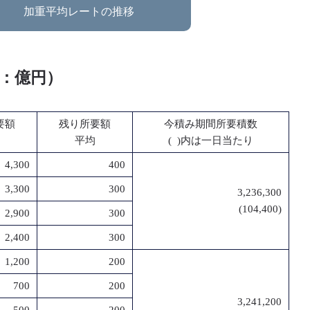
加重平均レートの推移
位：億円）
要額
残り所要額
今積み期間所要積数
平均
( )内は一日当たり
4,300
400
3,300
300
3,236,300
(104,400)
2,900
300
2,400
300
1,200
200
700
200
3,241,200