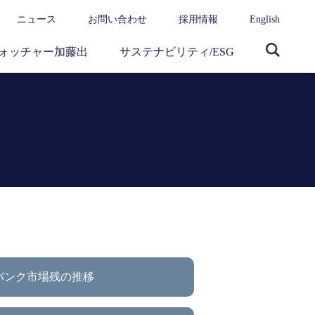
ニュース
お問い合わせ
採用情報
English
ォッチャー加藤出
サステナビリティ/ESG
サ
イ
ト
内
検
索
バンク市場残の推移