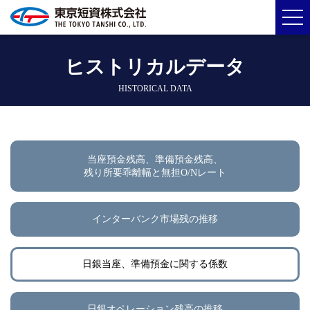
ヒストリカルデータ
HISTORICAL DATA
当座預金残高、準備預金残高、
残り所要乖離幅と無担O/Nレート
インターバンク市場残の推移
日銀当座、準備預金に関する係数
日銀オペレーション残高の推移