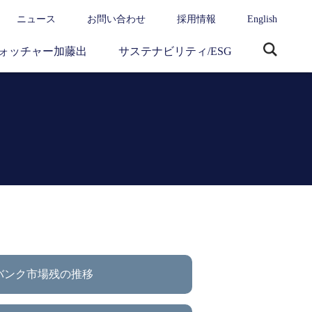
ニュース
お問い合わせ
採用情報
English
ォッチャー加藤出
サステナビリティ/ESG
サ
イ
ト
内
検
索
バンク市場残の推移