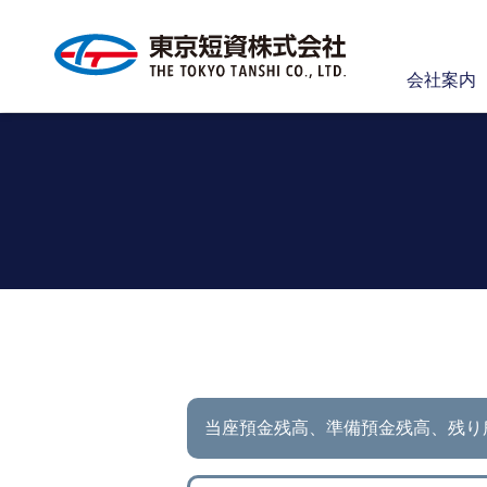
会社案内
当座預金残高、準備預金残高、
残り