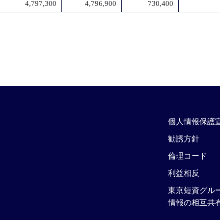
4,797,300
4,796,900
730,400
個人情報保護
勧誘方針
倫理コード
利益相反
東京短資グル
情報の相互共