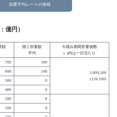
加重平均レートの推移
位：億円）
要額
残り所要額
今積み期間所要積数
平均
( )内は一日当たり
700
100
600
100
3,909,200
(126,100)
500
0
400
0
200
0
100
0