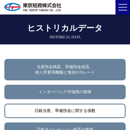
ヒストリカルデータ
HISTORICAL DATA
当座預金残高、準備預金残高、
残り所要乖離幅と無担O/Nレート
インターバンク市場残の推移
日銀当座、準備預金に関する係数
日銀オペレーション残高の推移