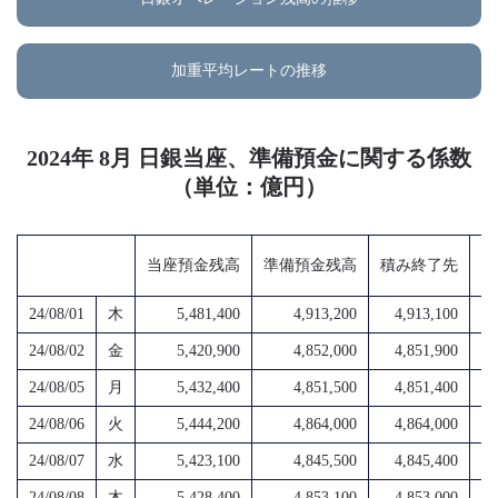
加重平均レートの推移
2024年 8月 日銀当座、準備預金に関する係数
（単位：億円）
当座預金残高
準備預金残高
積み終了先
超
24/08/01
木
5,481,400
4,913,200
4,913,100
4,
24/08/02
金
5,420,900
4,852,000
4,851,900
4,
24/08/05
月
5,432,400
4,851,500
4,851,400
4,
24/08/06
火
5,444,200
4,864,000
4,864,000
4,
24/08/07
水
5,423,100
4,845,500
4,845,400
4,
24/08/08
木
5,428,400
4,853,100
4,853,000
4,