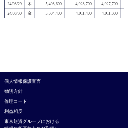
24/08/29
木
5,498,600
4,928,700
4,927,700
4,
24/08/30
金
5,504,400
4,911,400
4,911,300
4,
個人情報保護宣言
勧誘方針
倫理コード
利益相反
東京短資グループにおける