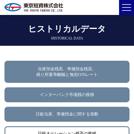
ヒストリカルデータ
HISTORICAL DATA
当座預金残高、準備預金残高、
残り所要乖離幅と無担O/Nレート
インターバンク市場残の推移
日銀当座、準備預金に関する係数
日銀オペレーション残高の推移