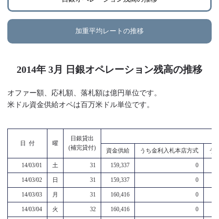
加重平均レートの推移
2014年 3月 日銀オペレーション残高の推移
オファー額、応札額、落札額は億円単位です。
米ドル資金供給オペは百万米ドル単位です。
日銀貸出
日 付
曜
(補完貸付)
資金供給
うち金利入札本店方式
う
14/03/01
土
31
159,337
0
14/03/02
日
31
159,337
0
14/03/03
月
31
160,416
0
14/03/04
火
32
160,416
0