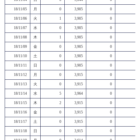
18/11/05
月
0
3,905
0
18/11/06
火
1
3,905
0
18/11/07
水
0
3,905
0
18/11/08
木
1
3,905
0
18/11/09
金
0
3,905
0
18/11/10
土
0
3,905
0
18/11/11
日
0
3,905
0
18/11/12
月
0
3,915
0
18/11/13
火
0
3,915
0
18/11/14
水
5
3,964
0
18/11/15
木
2
3,915
0
18/11/16
金
0
3,915
0
18/11/17
土
0
3,915
0
18/11/18
日
0
3,915
0