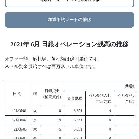
加重平均レートの推移
2021年 6月 日銀オペレーション残高の推移
オファー額、応札額、落札額は億円単位です。
米ドル資金供給オペは百万米ドル単位です。
共通担
日銀貸出
日 付
曜
うち金利入札
うち金利入
(補完貸付)
資金供給
本店方式
全店方
21/06/01
火
0
3,351
0
21/06/02
水
5
3,351
0
21/06/03
木
5
3,351
0
21/06/04
金
0
3,351
0