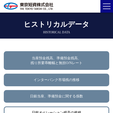
ヒストリカルデータ
HISTORICAL DATA
当座預金残高、準備預金残高、
残り所要乖離幅と無担O/Nレート
インターバンク市場残の推移
日銀当座、準備預金に関する係数
日銀オペレーション残高の推移