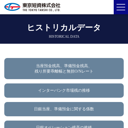
ヒストリカルデータ
HISTORICAL DATA
当座預金残高、準備預金残高、
残り所要乖離幅と無担O/Nレート
インターバンク市場残の推移
日銀当座、準備預金に関する係数
日銀オペレーション残高の推移