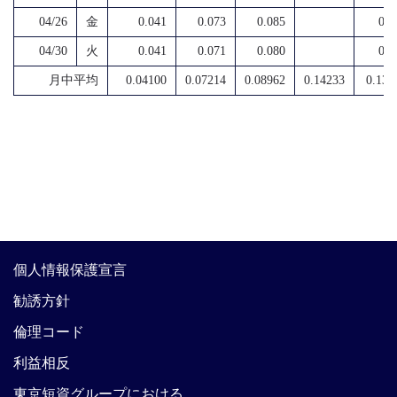
04/26
金
0.041
0.073
0.085
0.1
04/30
火
0.041
0.071
0.080
0.0
月中平均
0.04100
0.07214
0.08962
0.14233
0.130
個人情報保護宣言
勧誘方針
倫理コード
利益相反
東京短資グループにおける