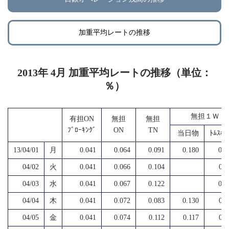
加重平均レートの推移
2013年 4月 加重平均レートの推移（単位：
％）
無担１Ｗ
有担ON
無担
無担
ﾌﾞﾛｰｷﾝｸﾞ
ON
TN
当日物
ﾄﾑｽﾎﾟ
13/04/01
月
0.041
0.064
0.091
0.180
0.0
04/02
火
0.041
0.066
0.104
0.1
04/03
水
0.041
0.067
0.122
0.1
04/04
木
0.041
0.072
0.083
0.130
0.1
04/05
金
0.041
0.074
0.112
0.117
0.1