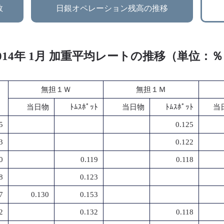
数
日銀オペレーション残高の推移
014年 1月 加重平均レートの推移（単位：
無担１Ｗ
無担１Ｍ
当日物
ﾄﾑｽﾎﾟｯﾄ
当日物
ﾄﾑｽﾎﾟｯﾄ
当
5
0.125
3
0.122
0
0.119
0.118
8
0.123
7
0.130
0.153
2
0.132
0.118