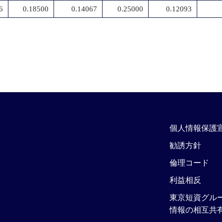
6
0.18500
0.14067
0.25000
0.12093
個人情報保護
勧誘方針
倫理コード
利益相反
東京短資グル
情報の相互共