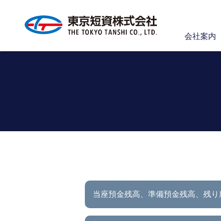
会社案内
当座預金残高、準備預金残高、
残り