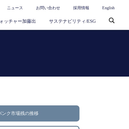
ニュース
お問い合わせ
採用情報
English
ォッチャー加藤出
サステナビリティ/ESG
サ
イ
ト
内
検
索
バンク市場残の推移