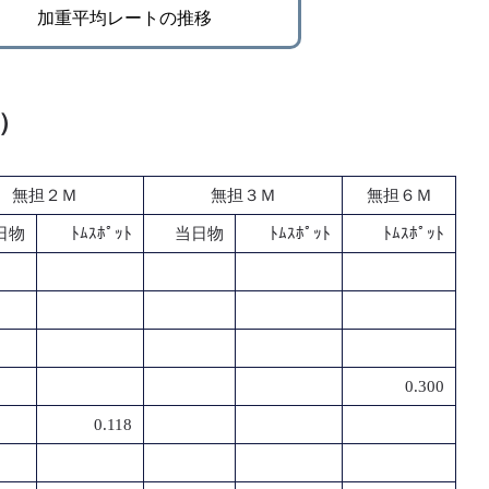
加重平均レートの推移
％）
無担２Ｍ
無担３Ｍ
無担６Ｍ
日物
ﾄﾑｽﾎﾟｯﾄ
当日物
ﾄﾑｽﾎﾟｯﾄ
ﾄﾑｽﾎﾟｯﾄ
0.300
0.118