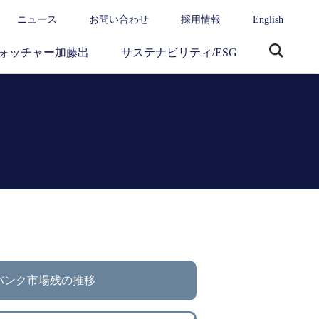
ニュース
お問い合わせ
採用情報
English
ォッチャー加藤出
サステナビリティ/ESG
サ
イ
ト
内
検
索
バンク市場残の推移