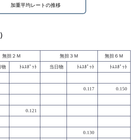
加重平均レートの推移
％）
無担２Ｍ
無担３Ｍ
無担６Ｍ
日物
ﾄﾑｽﾎﾟｯﾄ
当日物
ﾄﾑｽﾎﾟｯﾄ
ﾄﾑｽﾎﾟｯﾄ
0.117
0.150
0.121
0.130