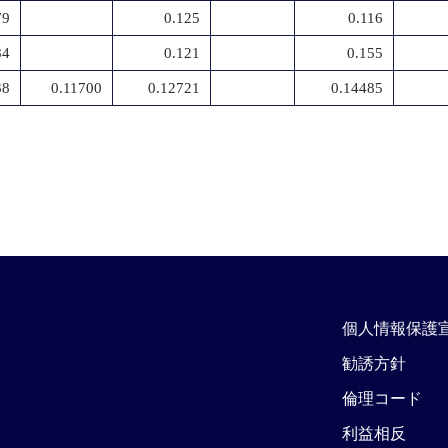
79
0.125
0.116
84
0.121
0.155
38
0.11700
0.12721
0.14485
個人情報保護
勧誘方針
倫理コード
利益相反