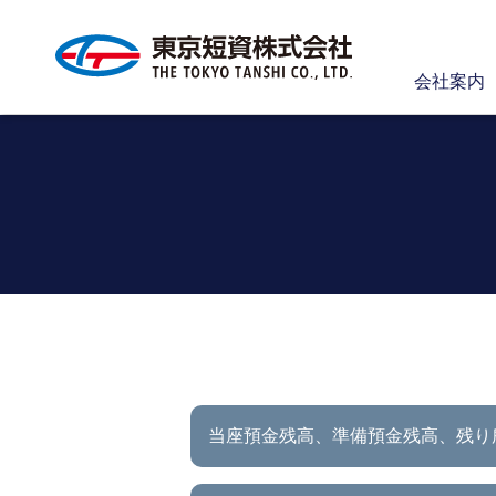
会社案内
当座預金残高、準備預金残高、
残り