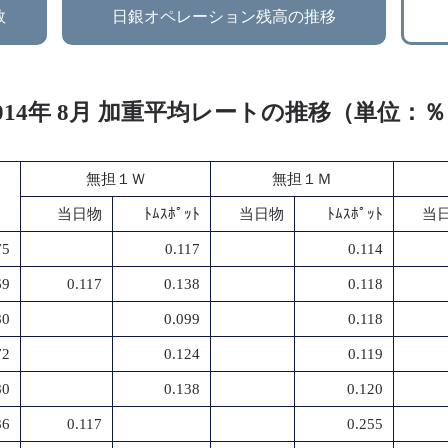
数
日銀オペレーション残高の推移
014年 8月 加重平均レートの推移（単位：
無担１Ｗ
無担１Ｍ
当日物
ﾄﾑｽﾎﾟｯﾄ
当日物
ﾄﾑｽﾎﾟｯﾄ
当
75
0.117
0.114
69
0.117
0.138
0.118
80
0.099
0.118
72
0.124
0.119
80
0.138
0.120
86
0.117
0.255