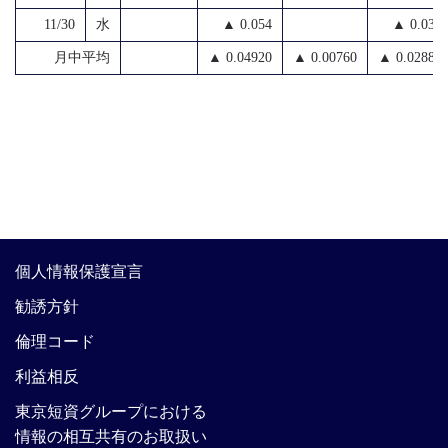
11/30
水
▲ 0.054
▲ 0.030
月中平均
▲ 0.04920
▲ 0.00760
▲ 0.02889
個人情報保護宣言
勧誘方針
倫理コード
利益相反
東京短資グループにおける
情報の相互共有のお取扱い