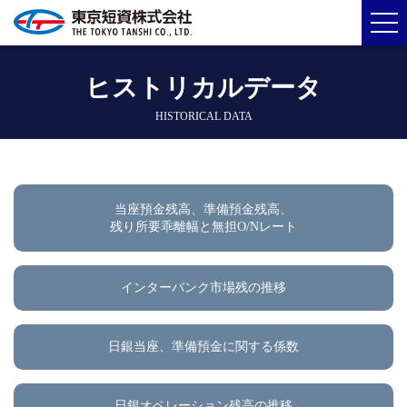
ヒストリカルデータ
HISTORICAL DATA
当座預金残高、準備預金残高、
残り所要乖離幅と無担O/Nレート
インターバンク市場残の推移
日銀当座、準備預金に関する係数
日銀オペレーション残高の推移