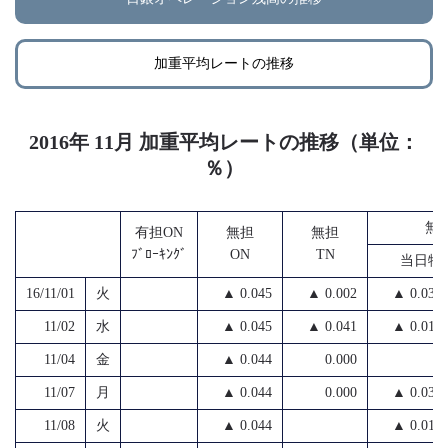
加重平均レートの推移
2016年 11月 加重平均レートの推移（単位：
％）
無
有担ON
無担
無担
ﾌﾞﾛｰｷﾝｸﾞ
ON
TN
当日物
16/11/01
火
▲ 0.045
▲ 0.002
▲ 0.034
11/02
水
▲ 0.045
▲ 0.041
▲ 0.019
11/04
金
▲ 0.044
0.000
11/07
月
▲ 0.044
0.000
▲ 0.033
11/08
火
▲ 0.044
▲ 0.018