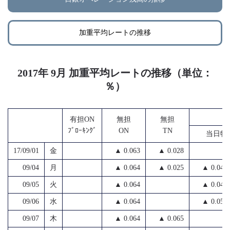
加重平均レートの推移
2017年 9月 加重平均レートの推移（単位：
％）
無
有担ON
無担
無担
ﾌﾞﾛｰｷﾝｸﾞ
ON
TN
当日物
17/09/01
金
▲ 0.063
▲ 0.028
09/04
月
▲ 0.064
▲ 0.025
▲ 0.042
09/05
火
▲ 0.064
▲ 0.046
09/06
水
▲ 0.064
▲ 0.050
09/07
木
▲ 0.064
▲ 0.065