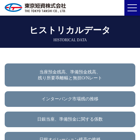
ヒストリカルデータ
HISTORICAL DATA
当座預金残高、準備預金残高、
残り所要乖離幅と無担O/Nレート
インターバンク市場残の推移
日銀当座、準備預金に関する係数
日銀オペレーション残高の推移