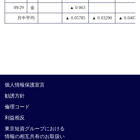
09/29
金
▲ 0.063
月中平均
▲ 0.05785
▲ 0.03290
▲ 0.04071
個人情報保護宣言
勧誘方針
倫理コード
利益相反
東京短資グループにおける
情報の相互共有のお取扱い