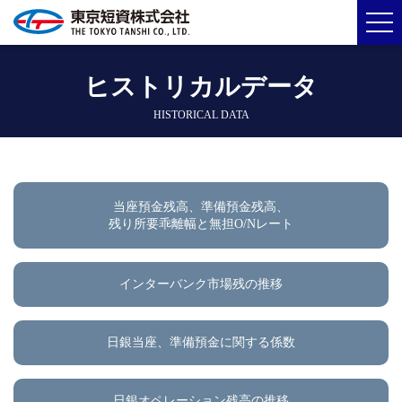
ヒストリカルデータ
HISTORICAL DATA
当座預金残高、準備預金残高、
残り所要乖離幅と無担O/Nレート
インターバンク市場残の推移
日銀当座、準備預金に関する係数
日銀オペレーション残高の推移