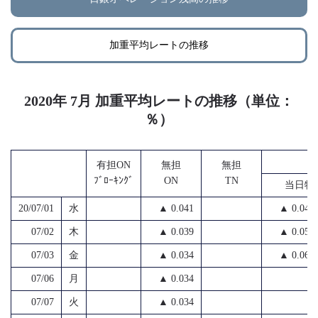
加重平均レートの推移
2020年 7月 加重平均レートの推移（単位：
％）
無
有担ON
無担
無担
ﾌﾞﾛｰｷﾝｸﾞ
ON
TN
当日物
20/07/01
水
▲ 0.041
▲ 0.049
07/02
木
▲ 0.039
▲ 0.054
07/03
金
▲ 0.034
▲ 0.060
07/06
月
▲ 0.034
07/07
火
▲ 0.034