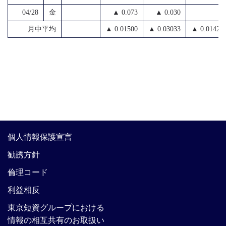
04/28
金
▲ 0.073
▲ 0.030
月中平均
▲ 0.01500
▲ 0.03033
▲ 0.01425
個人情報保護宣言
勧誘方針
倫理コード
利益相反
東京短資グループにおける
情報の相互共有のお取扱い