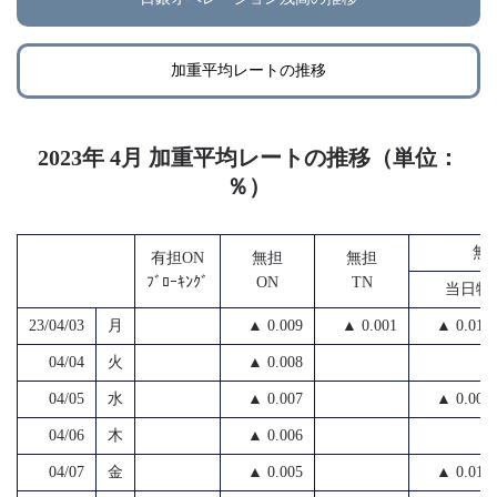
加重平均レートの推移
2023年 4月 加重平均レートの推移（単位：
％）
無
有担ON
無担
無担
ﾌﾞﾛｰｷﾝｸﾞ
ON
TN
当日物
23/04/03
月
▲ 0.009
▲ 0.001
▲ 0.016
04/04
火
▲ 0.008
04/05
水
▲ 0.007
▲ 0.007
04/06
木
▲ 0.006
04/07
金
▲ 0.005
▲ 0.010