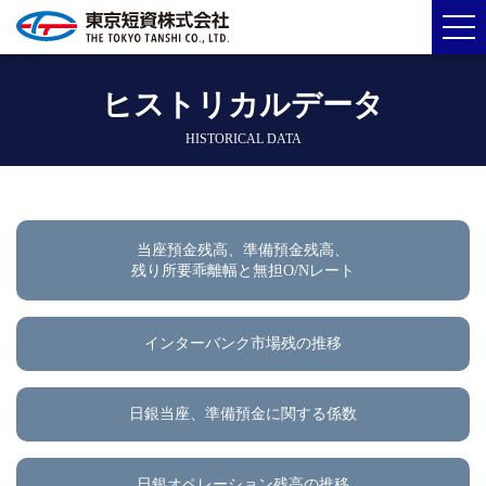
ヒストリカルデータ
HISTORICAL DATA
当座預金残高、準備預金残高、
残り所要乖離幅と無担O/Nレート
インターバンク市場残の推移
日銀当座、準備預金に関する係数
日銀オペレーション残高の推移