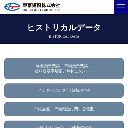
ヒストリカルデータ
HISTORICAL DATA
当座預金残高、準備預金残高、
残り所要乖離幅と無担O/Nレート
インターバンク市場残の推移
日銀当座、準備預金に関する係数
日銀オペレーション残高の推移