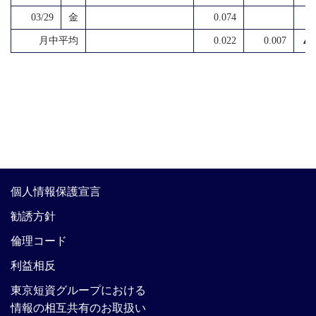
03/29
金
0.074
月中平均
0.022
0.007
▲ 
個人情報保護宣言
勧誘方針
倫理コード
利益相反
東京短資グループにおける
情報の相互共有のお取扱い