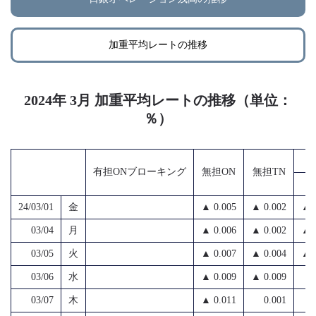
加重平均レートの推移
2024年 3月 加重平均レートの推移（単位：
％）
有担ONブローキング
無担ON
無担TN
24/03/01
金
▲ 0.005
▲ 0.002
▲ 
03/04
月
▲ 0.006
▲ 0.002
▲ 
03/05
火
▲ 0.007
▲ 0.004
▲ 
03/06
水
▲ 0.009
▲ 0.009
03/07
木
▲ 0.011
0.001