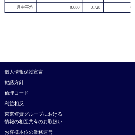
月中平均
0.680
0.728
0.
個人情報保護宣言
勧誘方針
倫理コード
利益相反
東京短資グループにおける
情報の相互共有のお取扱い
お客様本位の業務運営