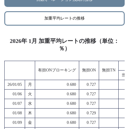
加重平均レートの推移
2026年 1月 加重平均レートの推移（単位：
％）
有担ONブローキング
無担ON
無担TN
当
26/01/05
月
0.680
0.727
01/06
火
0.680
0.727
01/07
水
0.680
0.727
01/08
木
0.680
0.729
01/09
金
0.680
0.727