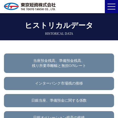
ヒストリカルデータ
HISTORICAL DATA
当座預金残高、準備預金残高、
残り所要乖離幅と無担O/Nレート
インターバンク市場残の推移
日銀当座、準備預金に関する係数
日銀オペレーション残高の推移