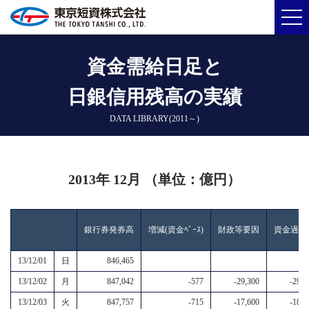
資金需給日足と
日銀信用残高の実績
DATA LIBRARY(2011～)
2013年 12月 （単位：億円）
銀行券発券高
増減(資金ﾍﾞｰｽ)
財政等要因
資金過不
13/12/01
日
846,465
13/12/02
月
847,042
-577
-29,300
-29,9
13/12/03
火
847,757
-715
-17,600
-18,3