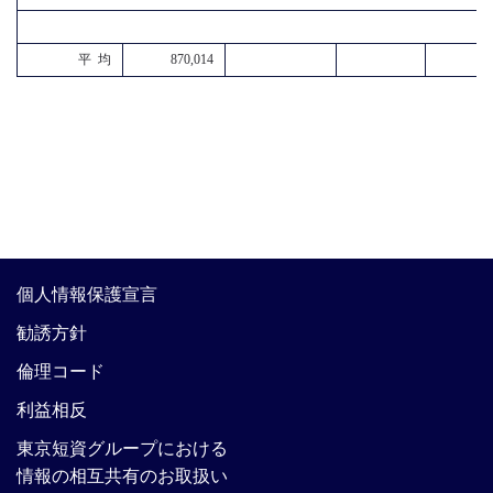
平 均
870,014
個人情報保護宣言
勧誘方針
倫理コード
利益相反
東京短資グループにおける
情報の相互共有のお取扱い