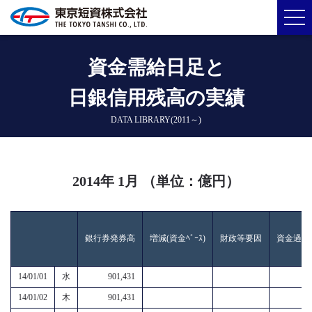
資金需給日足と
日銀信用残高の実績
DATA LIBRARY(2011～)
2014年 1月 （単位：億円）
銀行券発券高
増減(資金ﾍﾞｰｽ)
財政等要因
資金過不
14/01/01
水
901,431
14/01/02
木
901,431