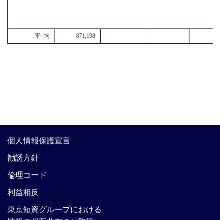
平 均
871,198
個人情報保護宣言
勧誘方針
倫理コード
利益相反
東京短資グループにおける