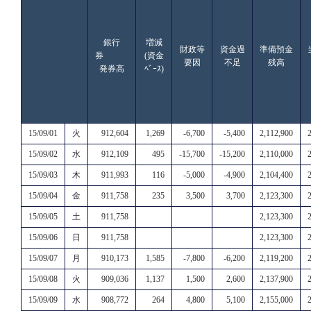
銀行
増減
財政等
資金過
準備預金
券
(資金
要因
不足
残高
発券高
ﾍﾞｰｽ)
15/09/01
火
912,604
1,269
-6,700
-5,400
2,112,900
15/09/02
水
912,109
495
-15,700
-15,200
2,110,000
15/09/03
木
911,993
116
-5,000
-4,900
2,104,400
15/09/04
金
911,758
235
3,500
3,700
2,123,300
15/09/05
土
911,758
2,123,300
15/09/06
日
911,758
2,123,300
15/09/07
月
910,173
1,585
-7,800
-6,200
2,119,200
15/09/08
火
909,036
1,137
1,500
2,600
2,137,900
15/09/09
水
908,772
264
4,800
5,100
2,155,000