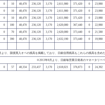
0
10
48,470
236,120
3,170
2,611,980
371,420
0
23,980
0
10
48,470
236,120
3,170
2,611,980
371,420
0
23,980
0
10
48,470
236,120
3,170
2,611,980
371,420
0
23,980
0
180
48,470
236,120
3,170
2,620,080
367,440
0
22,980
0
70
48,470
236,120
3,170
2,620,080
373,440
0
21,580
0
390
48,470
236,120
3,170
2,632,190
373,440
0
19,980
年4月より、国債買入オペの残高を掲載しており、日銀信用残高もこれらの残高を含め
※2013年8月より、日銀毎営業日発表のマネータリー
0
57
48,334
233,437
3,170
2,618,021
376,873
0
24,392