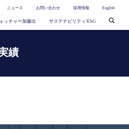
ニュース
お問い合わせ
採用情報
English
ォッチャー加藤出
サステナビリティ/ESG
サ
イ
ト
内
実績
検
索