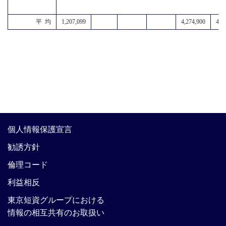
平 均
1,207,099
4,274,900
4,9
個人情報保護宣言
勧誘方針
倫理コード
利益相反
東京短資グループにおける
情報の相互共有のお取扱い