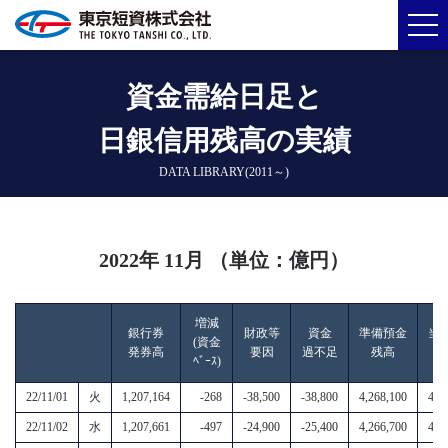
資金需給日足と
日銀信用残高の実績
DATA LIBRARY(2011～)
2022年 11月 （単位：億円）
増減
銀行券
財政等
資金
準備預金
当
(資金
発券高
要因
過不足
残高
ﾍﾞｰｽ)
22/11/01
火
1,207,164
-268
-38,500
-38,800
4,268,100
4,9
22/11/02
水
1,207,661
-497
-24,900
-25,400
4,266,700
4,9