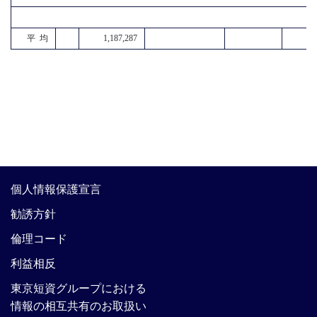
平 均
1,187,287
個人情報保護宣言
勧誘方針
倫理コード
利益相反
東京短資グループにおける
情報の相互共有のお取扱い