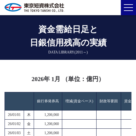
資金需給日足と
日銀信用残高の実績
DATA LIBRARY(2011～)
2026年 1月 （単位：億円）
銀行券発券高
増減(資金ベース)
財政等要因
資金過
26/01/01
木
1,206,060
26/01/02
金
1,206,060
26/01/03
土
1,206,060