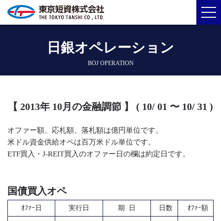
日銀オペレーション
BOJ OPERATION
【 2013年 10月の金融調節 】 ( 10/ 01 〜 10/ 31 )
オファー額、応札額、落札額は億円単位です。
米ドル資金供給オペは百万米ドル単位です。
ETF買入・J-REIT買入のオファー日の欄は約定日です。
国債買入オペ
ｵﾌｧｰ日
実行日
期 日
日数
ｵﾌｧｰ額