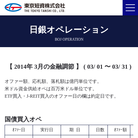
日銀オペレーション
BOJ OPERATION
【 2014年 3月の金融調節 】 ( 03/ 01 〜 03/ 31 )
オファー額、応札額、落札額は億円単位です。
米ドル資金供給オペは百万米ドル単位です。
ETF買入・J-REIT買入のオファー日の欄は約定日です。
国債買入オペ
ｵﾌｧｰ日
実行日
期 日
日数
ｵﾌｧｰ額