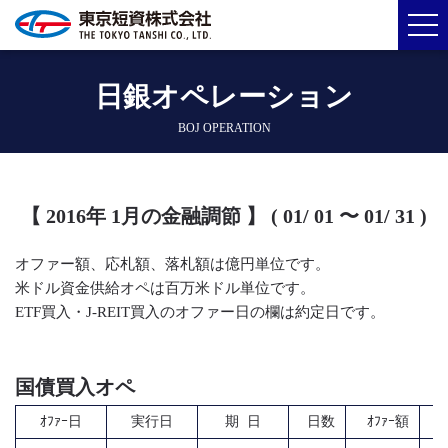
日銀オペレーション
BOJ OPERATION
【 2016年 1月の金融調節 】 ( 01/ 01 〜 01/ 31 )
オファー額、応札額、落札額は億円単位です。
米ドル資金供給オペは百万米ドル単位です。
ETF買入・J-REIT買入のオファー日の欄は約定日です。
国債買入オペ
ｵﾌｧｰ日
実行日
期 日
日数
ｵﾌｧｰ額