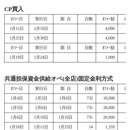
CP買入
ｵﾌｧｰ日
実行日
期 日
日数
ｵﾌｧｰ額
応
1月11日
1月16日
4,000
8
1月25日
1月30日
4,000
10
ｵﾌｧｰ日
実行日
期 日
日数
ｵﾌｧｰ額
応
1月19日
1月24日
1,000
1
共通担保資金供給オペ(全店)固定金利方式
ｵﾌｧｰ日
実行日
期 日
日数
ｵﾌｧｰ額
応
1月4日
1月5日
1月6日
732
10,000
58
1月5日
1月6日
1月6日
731
20,000
51
1月6日
1月10日
1月10日
731
20,000
40
1月10日
1月11日
1月25日
14
1,359
1