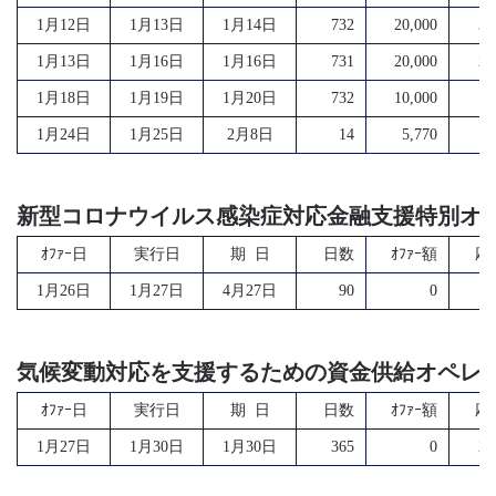
1月12日
1月13日
1月14日
732
20,000
37
1月13日
1月16日
1月16日
731
20,000
22
1月18日
1月19日
1月20日
732
10,000
1
1月24日
1月25日
2月8日
14
5,770
5
新型コロナウイルス感染症対応金融支援特別オ
ｵﾌｧｰ日
実行日
期 日
日数
ｵﾌｧｰ額
応
1月26日
1月27日
4月27日
90
0
2
気候変動対応を支援するための資金供給オペレ
ｵﾌｧｰ日
実行日
期 日
日数
ｵﾌｧｰ額
応
1月27日
1月30日
1月30日
365
0
28