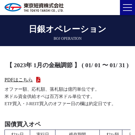
日銀オペレーション
BOJ OPERATION
【 2023年 1月の金融調節 】 ( 01/ 01 〜 01/ 31 )
PDFはこちら
オファー額、応札額、落札額は億円単位です。
米ドル資金供給オペは百万米ドル単位です。
ETF買入・J-REIT買入のオファー日の欄は約定日です。
国債買入オペ
ｵﾌｧｰ日
実行日
残存期間
ｵﾌｧｰ額
応