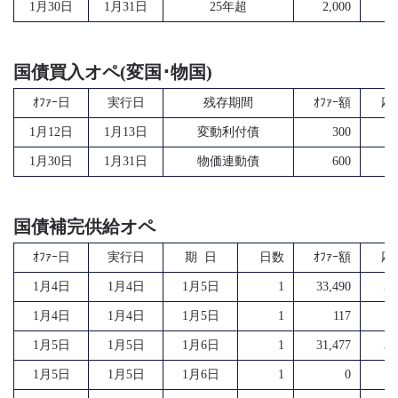
1月30日
1月31日
25年超
2,000
3
国債買入オペ(変国･物国)
ｵﾌｧｰ日
実行日
残存期間
ｵﾌｧｰ額
応
1月12日
1月13日
変動利付債
300
1月30日
1月31日
物価連動債
600
2
国債補完供給オペ
ｵﾌｧｰ日
実行日
期 日
日数
ｵﾌｧｰ額
応
1月4日
1月4日
1月5日
1
33,490
33
1月4日
1月4日
1月5日
1
117
1月5日
1月5日
1月6日
1
31,477
31
1月5日
1月5日
1月6日
1
0