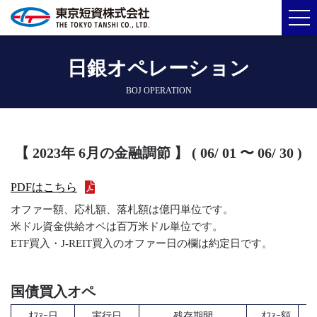
日銀オペレーション
BOJ OPERATION
【 2023年 6月の金融調節 】 ( 06/ 01 〜 06/ 30 )
PDFはこちら
オファー額、応札額、落札額は億円単位です。
米ドル資金供給オペは百万米ドル単位です。
ETF買入・J-REIT買入のオファー日の欄は約定日です。
国債買入オペ
ｵﾌｧｰ日
実行日
残存期間
ｵﾌｧｰ額