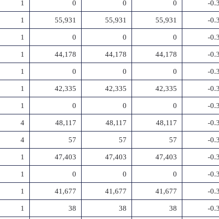
1
0
0
0
-0
1
55,931
55,931
55,931
-0
1
0
0
0
-0
1
44,178
44,178
44,178
-0
1
0
0
0
-0
1
42,335
42,335
42,335
-0
1
0
0
0
-0
4
48,117
48,117
48,117
-0
4
57
57
57
-0
1
47,403
47,403
47,403
-0
1
0
0
0
-0
1
41,677
41,677
41,677
-0
1
38
38
38
-0