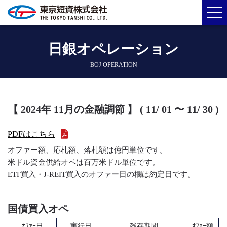
日銀オペレーション
BOJ OPERATION
【 2024年 11月の金融調節 】 ( 11/ 01 〜 11/ 30 )
PDFはこちら
オファー額、応札額、落札額は億円単位です。
米ドル資金供給オペは百万米ドル単位です。
ETF買入・J-REIT買入のオファー日の欄は約定日です。
国債買入オペ
ｵﾌｧｰ日
実行日
残存期間
ｵﾌｧｰ額