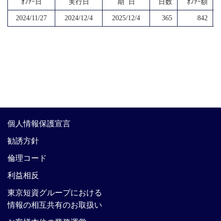
ｵﾌｧｰ日
実行日
期 日
日数
ｵﾌｧｰ額
2024/11/27
2024/12/4
2025/12/4
365
842
個人情報保護宣言
勧誘方針
倫理コード
利益相反
東京短資グループにおける
情報の相互共有のお取扱い