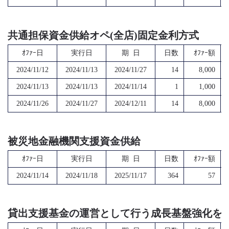
共通担保資金供給オペ(全店)固定金利方式
ｵﾌｧｰ日
実行日
期 日
日数
ｵﾌｧｰ額
2024/11/12
2024/11/13
2024/11/27
14
8,000
2024/11/13
2024/11/13
2024/11/14
1
1,000
2024/11/26
2024/11/27
2024/12/11
14
8,000
被災地金融機関支援資金供給
ｵﾌｧｰ日
実行日
期 日
日数
ｵﾌｧｰ額
2024/11/14
2024/11/18
2025/11/17
364
57
貸出支援基金の運営として行う成長基盤強化を支