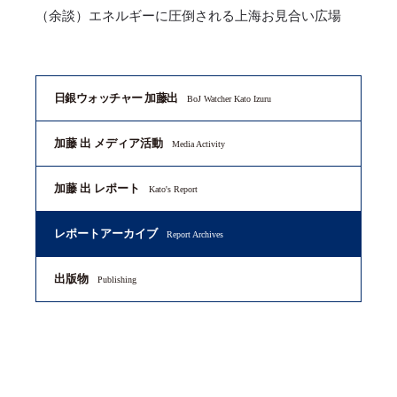
（余談）エネルギーに圧倒される上海お見合い広場
日銀ウォッチャー 加藤出
BoJ Watcher Kato Izuru
加藤 出 メディア活動
Media Activity
加藤 出 レポート
Kato's Report
レポートアーカイブ
Report Archives
出版物
Publishing