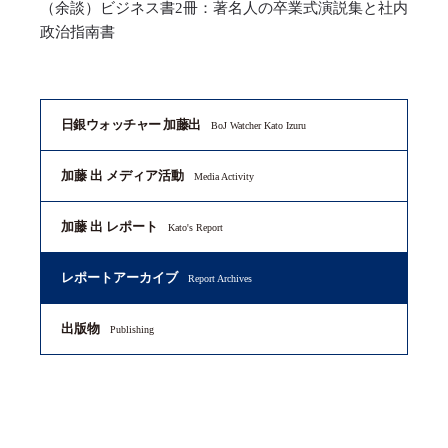
（余談）ビジネス書2冊：著名人の卒業式演説集と社内
政治指南書
日銀ウォッチャー 加藤出
BoJ Watcher Kato Izuru
加藤 出 メディア活動
Media Activity
加藤 出 レポート
Kato's Report
レポートアーカイブ
Report Archives
出版物
Publishing