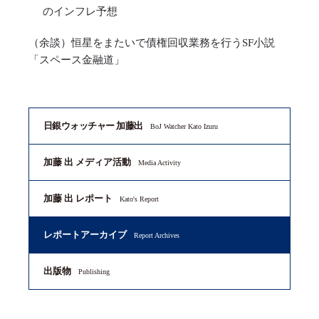
のインフレ予想
（余談）恒星をまたいで債権回収業務を行うSF小説
「スペース金融道」
日銀ウォッチャー 加藤出
BoJ Watcher Kato Izuru
加藤 出 メディア活動
Media Activity
加藤 出 レポート
Kato's Report
レポートアーカイブ
Report Archives
出版物
Publishing