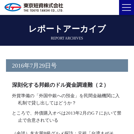
レポートアーカイブ
REPORT ARCHIVES
2016年7月29日号
深刻化する邦銀のドル資金調達難（２）
外貨準備の「外国中銀への預金」を民間金融機関に入
札制で貸し出してはどうか？
ところで、外債購入オペは2013年2月のG７において禁
止で合意されている
（余談）名古屋B級グルメ探訪：元祖「台湾まぜそ